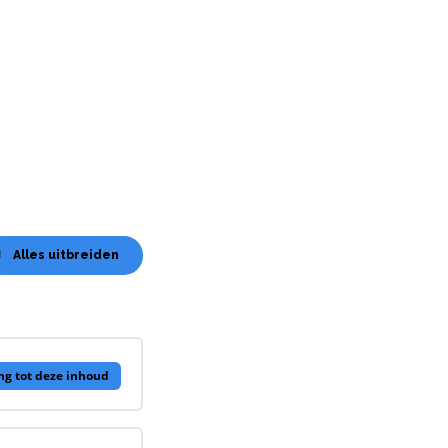
Alles uitbreiden
Lessen
ng tot deze inhoud