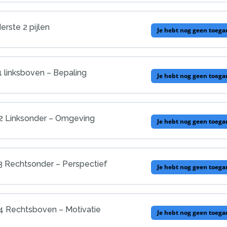
erste 2 pijlen
Je hebt nog geen toega
 1 linksboven – Bepaling
Je hebt nog geen toega
l 2 Linksonder – Omgeving
Je hebt nog geen toega
l 3 Rechtsonder – Perspectief
Je hebt nog geen toega
l 4 Rechtsboven – Motivatie
Je hebt nog geen toega