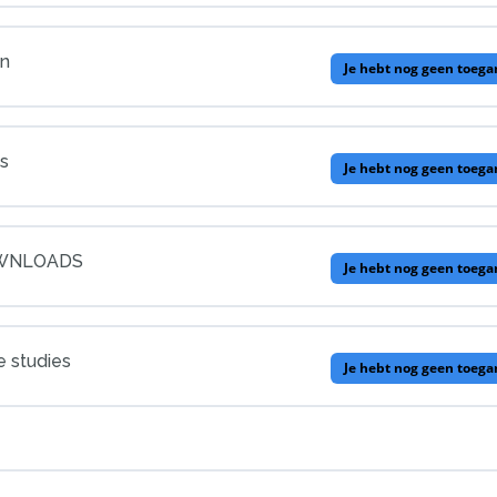
on
Je hebt nog geen toega
is
Je hebt nog geen toega
OWNLOADS
Je hebt nog geen toega
e studies
Je hebt nog geen toega