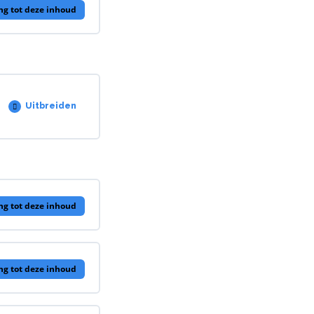
ng tot deze inhoud
Uitbreiden
12.01
–
Dating
en
Connectie
0/1 Stappen
Chart
ng tot deze inhoud
ng tot deze inhoud