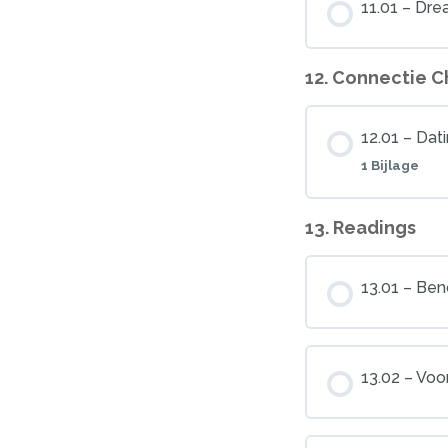
11.01 – Dr
12. Connectie C
12.01 – Dat
1 Bijlage
13. Readings
les bij
13.01 – Be
Ra Uru 
13.02 – Voo