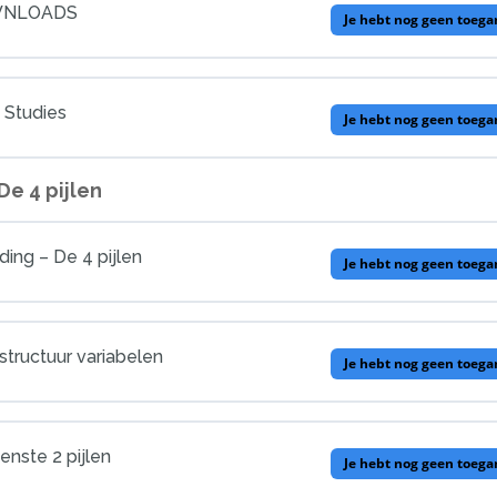
OWNLOADS
Je hebt nog geen toega
 Studies
Je hebt nog geen toega
De 4 pijlen
iding – De 4 pijlen
Je hebt nog geen toega
structuur variabelen
Je hebt nog geen toega
enste 2 pijlen
Je hebt nog geen toega