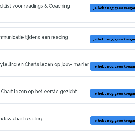
cklist voor readings & Coaching
Je hebt nog geen toega
municatie tijdens een reading
Je hebt nog geen toega
rytelling en Charts lezen op jouw manier
Je hebt nog geen toega
 Chart lezen op het eerste gezicht
Je hebt nog geen toega
aduw chart reading
Je hebt nog geen toega