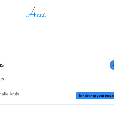
Anne
us
is
natie Kruis
Je hebt nog geen toega