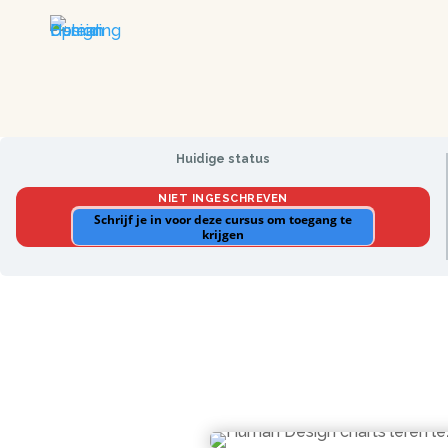
Huidige status
NIET INGESCHREVEN
Schrijf je in voor deze cursus om toegang te
krijgen