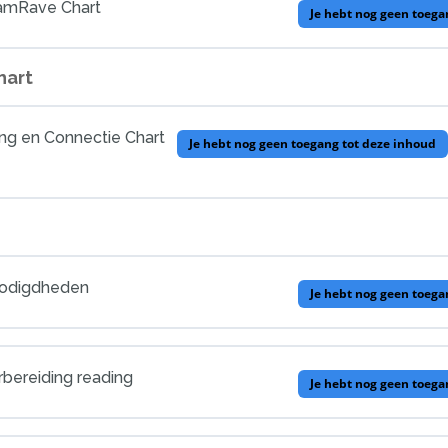
eamRave Chart
Je hebt nog geen toega
hart
ing en Connectie Chart
Je hebt nog geen toegang tot deze inhoud
lage
0% AFGEWERKT
nodigdheden
Hu over relaties
Je hebt nog geen toega
rbereiding reading
Je hebt nog geen toega