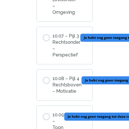
–
Omgeving
10.07 – Pijl 3
Je hebt nog geen toegang 
Rechtsonder
–
Perspectief
10.08 – Pijl 4
Je hebt nog geen toegang
Rechtsboven
– Motivatie
10.09
Je hebt nog geen toegang tot deze 
–
Toon