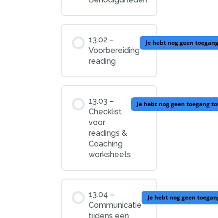
Ra Uru Hu over
relaties
13.02 –
Je hebt nog geen toegang
Voorbereiding
reading
13.03 –
Je hebt nog geen toegang to
Checklist
voor
readings &
Coaching
worksheets
13.04 –
Je hebt nog geen toegan
Communicatie
tijdens een