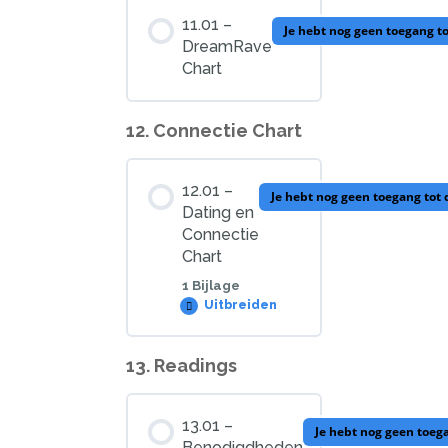
11.01 –
Je hebt nog geen toegang t
DreamRave
Chart
12. Connectie Chart
12.01 –
Je hebt nog geen toegang tot
Dating en
Connectie
Chart
1 Bijlage
Uitbreiden
12.01
–
Dating
en
13. Readings
les bijlage
Connectie
Chart
0%
0/1
AFGEWERKT
Stappen
13.01 –
Je hebt nog geen toeg
Benodigdheden