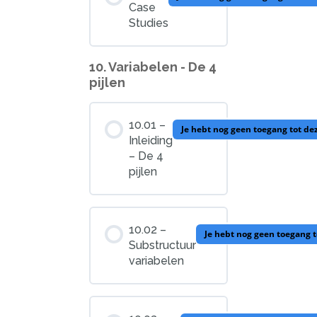
Case
Studies
10. Variabelen - De 4
pijlen
10.01 –
Je hebt nog geen toegang tot de
Inleiding
– De 4
pijlen
10.02 –
Je hebt nog geen toegang 
Substructuur
variabelen