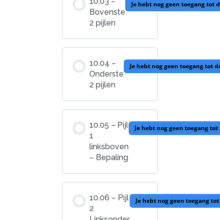
10.03 –
Je hebt nog geen toegang tot 
Bovenste
2 pijlen
10.04 –
Je hebt nog geen toegang tot 
Onderste
2 pijlen
10.05 – Pijl
Je hebt nog geen toegang tot
1
linksboven
– Bepaling
10.06 – Pijl
Je hebt nog geen toegang to
2
Linksonder