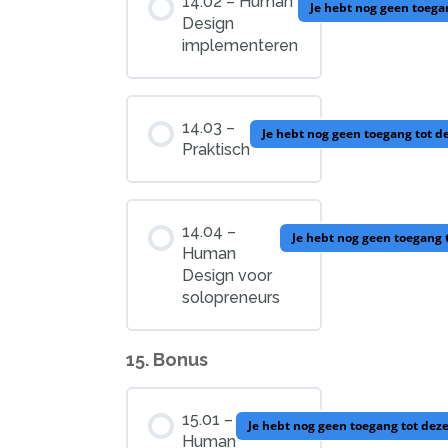
14.02 – Human
Je hebt nog geen toega
Design
implementeren
14.03 –
Je hebt nog geen toegang tot d
Praktisch
14.04 –
Je hebt nog geen toegang 
Human
Design voor
solopreneurs
15. Bonus
15.01 –
Je hebt nog geen toegang tot dez
Human