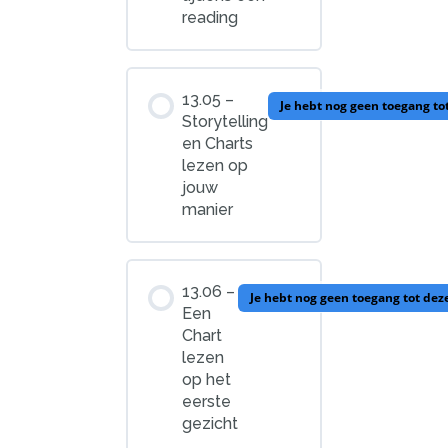
reading
13.05 –
Je hebt nog geen toegang to
Storytelling
en Charts
lezen op
jouw
manier
13.06 –
Je hebt nog geen toegang tot dez
Een
Chart
lezen
op het
eerste
gezicht