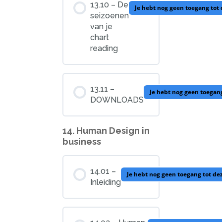
13.10 – De
Je hebt nog geen toegang tot
seizoenen
van je
chart
reading
13.11 –
Je hebt nog geen toegan
DOWNLOADS
14. Human Design in
business
14.01 –
Je hebt nog geen toegang tot de
Inleiding