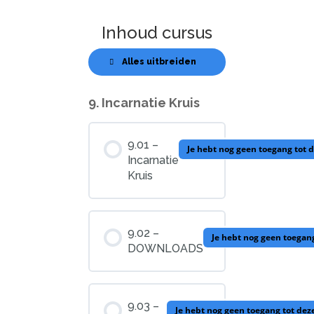
Inhoud cursus
Alles uitbreiden
Lessen
9. Incarnatie Kruis
9.01 –
Je hebt nog geen toegang tot 
Incarnatie
Kruis
9.02 –
Je hebt nog geen toegan
DOWNLOADS
9.03 –
Je hebt nog geen toegang tot dez