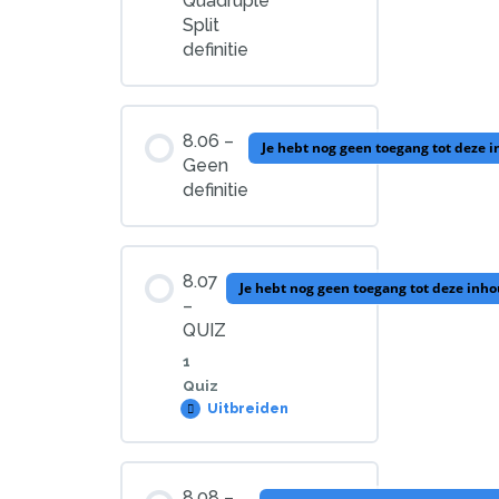
Quadruple
Split
definitie
8.06 –
Je hebt nog geen toegang tot deze 
Geen
definitie
8.07
Je hebt nog geen toegang tot deze inh
–
QUIZ
1
Quiz
Uitbreiden
8.07
–
QUIZ
les bijlage
8,08 –