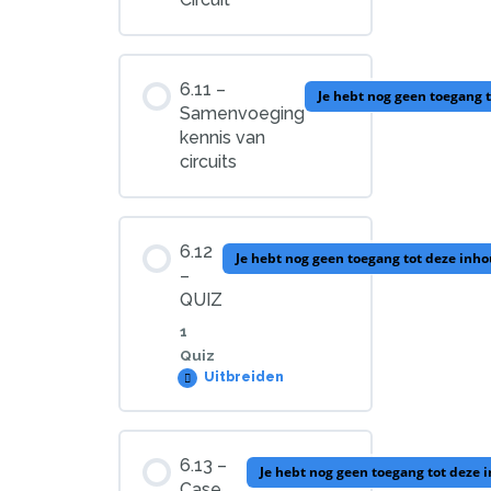
6.11 –
Je hebt nog geen toegang 
Samenvoeging
kennis van
circuits
6.12
Je hebt nog geen toegang tot deze inh
–
QUIZ
1
Quiz
Uitbreiden
6.12
–
QUIZ
les bijlage
6.13 –
Je hebt nog geen toegang tot deze 
Case