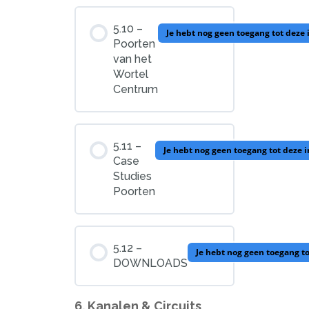
5.10 –
Je hebt nog geen toegang tot deze
Poorten
van het
Wortel
Centrum
5.11 –
Je hebt nog geen toegang tot deze 
Case
Studies
Poorten
5.12 –
Je hebt nog geen toegang t
DOWNLOADS
6. Kanalen & Circuits