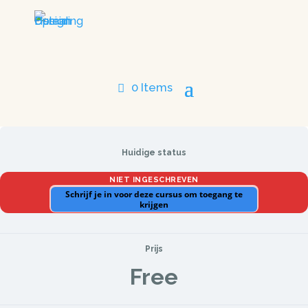
0 Items
Huidige status
NIET INGESCHREVEN
Schrijf je in voor deze cursus om toegang te
krijgen
Prijs
Free