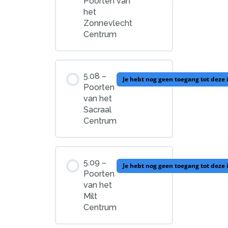
Poorten van
het
Zonnevlecht
Centrum
5.08 –
Je hebt nog geen toegang tot deze
Poorten
van het
Sacraal
Centrum
5.09 –
Je hebt nog geen toegang tot deze
Poorten
van het
Milt
Centrum