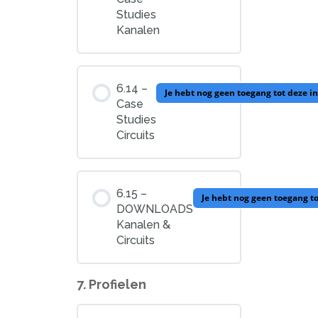
Studies
Kanalen
Poorten, Circuits,
Kanalen
6.14 –
Je hebt nog geen toegang tot deze i
Case
Studies
Circuits
6.15 –
Je hebt nog geen toegang t
DOWNLOADS
Kanalen &
Circuits
7. Profielen