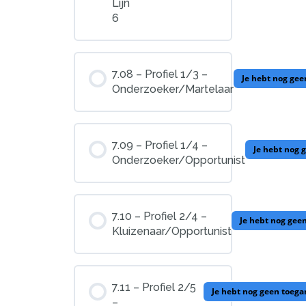
Lijn
6
7.08 – Profiel 1/3 –
Je hebt nog gee
Onderzoeker/Martelaar
7.09 – Profiel 1/4 –
Je hebt nog 
Onderzoeker/Opportunist
7.10 – Profiel 2/4 –
Je hebt nog gee
Kluizenaar/Opportunist
7.11 – Profiel 2/5
Je hebt nog geen toega
–