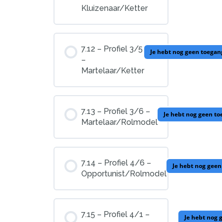
Kluizenaar/Ketter
7.12 – Profiel 3/5
Je hebt nog geen toegan
–
Martelaar/Ketter
7.13 – Profiel 3/6 –
Je hebt nog geen to
Martelaar/Rolmodel
7.14 – Profiel 4/6 –
Je hebt nog geen
Opportunist/Rolmodel
7.15 – Profiel 4/1 –
Je hebt nog 